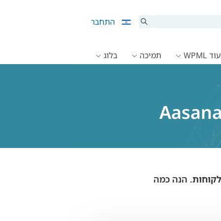
התחבר
ד WPML
תמיכה
בלוג
. הנה כמה