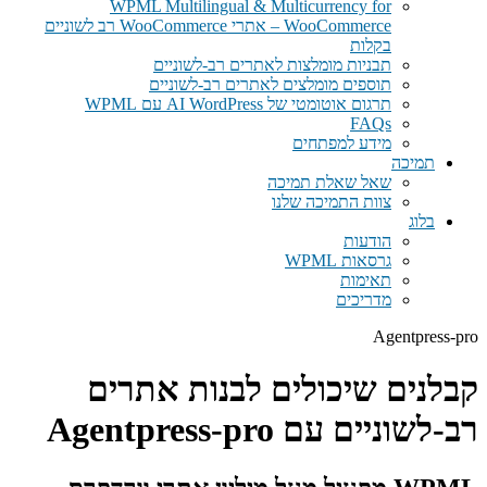
WPML Multilingual & Multicurrency for
WooCommerce – אתרי WooCommerce רב לשוניים
בקלות
תבניות מומלצות לאתרים רב-לשוניים
תוספים מומלצים לאתרים רב-לשוניים
תרגום אוטומטי של AI WordPress עם WPML
FAQs
מידע למפתחים
תמיכה
שאל שאלת תמיכה
צוות התמיכה שלנו
בלוג
הודעות
גרסאות WPML
תאימות
מדריכים
Agentpress-pro
קבלנים שיכולים לבנות אתרים
רב-לשוניים עם Agentpress-pro