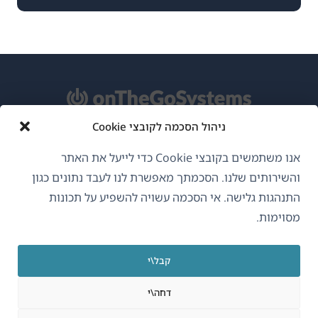
ניהול הסכמה לקובצי Cookie
אודות WPML
אנו משתמשים בקובצי Cookie כדי לייעל את האתר
GDPR ומדיניות פרטיות
והשירותים שלנו. הסכמתך מאפשרת לנו לעבד נתונים כגון
התנהגות גלישה. אי הסכמה עשויה להשפיע על תכונות
(נפתח
הצטרף לצוות שלנו
מסוימות.
בחלון
(נפתח
(נפתח
(נפתח
חדש)
בחלון
בחלון
בחלון
קבל\י
חדש)
חדש)
חדש)
עברית
דחה\י
(נפתח
OnTheGoSystems Limited
© 2026