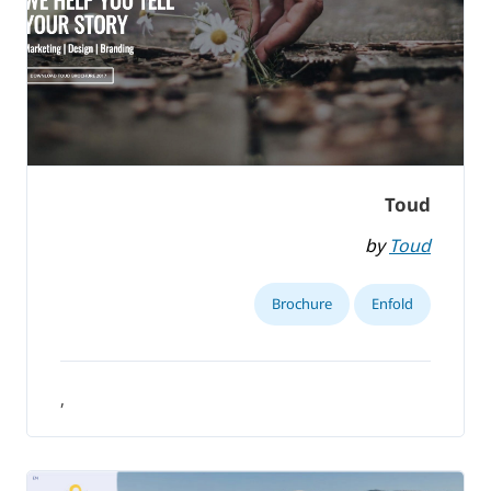
Toud
by
Toud
Brochure
Enfold
,