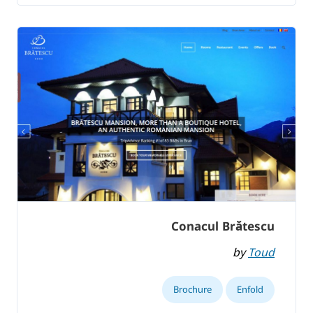
Conacul Brătescu
by
Toud
Brochure
Enfold