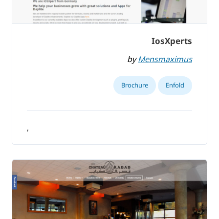
IosXperts
by
Mensmaximus
Brochure
Enfold
,