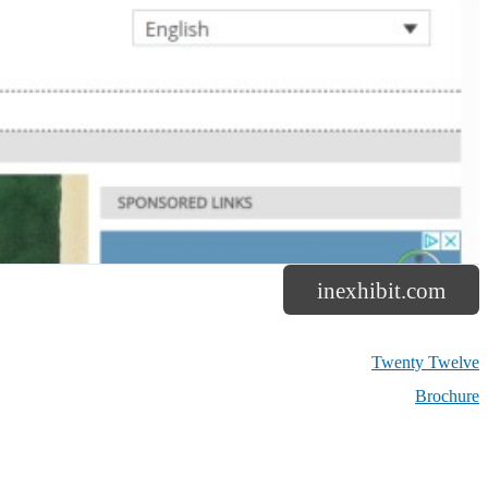
inexhibit.com
Twenty Twelve
Brochure