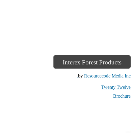
Interex Forest Products
by
Resourcecode Media Inc.
Twenty Twelve
Brochure