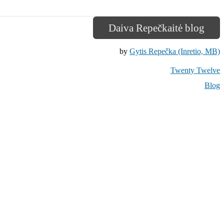
Daiva Repečkaitė blog
by
Gytis Repečka (Inretio, MB)
Twenty Twelve
Blog