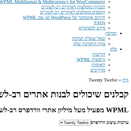
WPML Multilingual & Multicurrency for WooCommerce – אתרי WooCommerce רב לשוניים בקלות
תבניות מומלצות לאתרים רב-לשוניים
תוספים מומלצים לאתרים רב-לשוניים
תרגום אוטומטי של AI WordPress עם WPML
FAQs
מידע למפתחים
תמיכה
שאל שאלת תמיכה
צוות התמיכה שלנו
בלוג
הודעות
גרסאות WPML
תאימות
מדריכים
בַּיִת
» Twenty Twelve
קבלנים שיכולים לבנות אתרים רב-לשוניים עם ve
WPML מפעיל מעל מיליון אתרי וורדפרס רב-לשוניים עבור
ערכות עיצוב וורדפרס