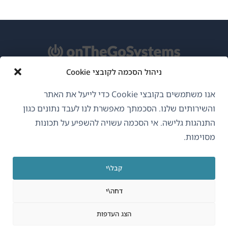
ניהול הסכמה לקובצי Cookie
אודות WPML
אנו משתמשים בקובצי Cookie כדי לייעל את האתר
GDPR ומדיניות פרטיות
והשירותים שלנו. הסכמתך מאפשרת לנו לעבד נתונים כגון
התנהגות גלישה. אי הסכמה עשויה להשפיע על תכונות
(נפתח
הצטרף לצוות שלנו
מסוימות.
בחלון
(נפתח
(נפתח
(נפתח
חדש)
בחלון
בחלון
בחלון
קבל\י
חדש)
חדש)
חדש)
עברית
דחה\י
(נפתח
OnTheGoSystems Limited
© 2026
הצג העדפות
בחלון