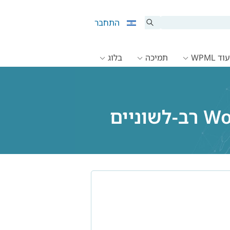
התחבר
ד WPML
תמיכה
בלוג