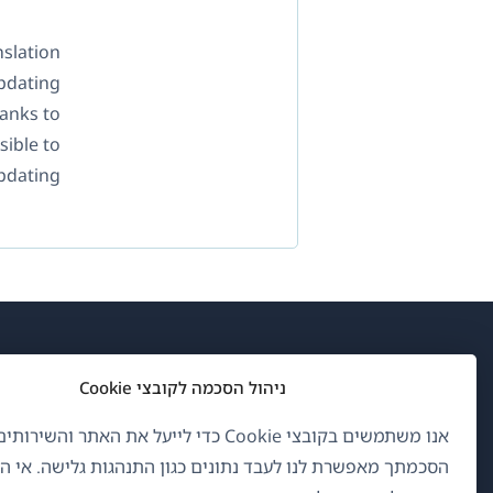
nslation
Updating
anks to
sible to
pdating.
(נפ
OnTheGoSystems Limited
© 2026
ניהול הסכמה לקובצי Cookie
בחל
חדש
אנו משתמשים בקובצי Cookie כדי לייעל את האתר והשיר
עברית
הסכמתך מאפשרת לנו לעבד נתונים כגון התנהגות גלישה. אי 