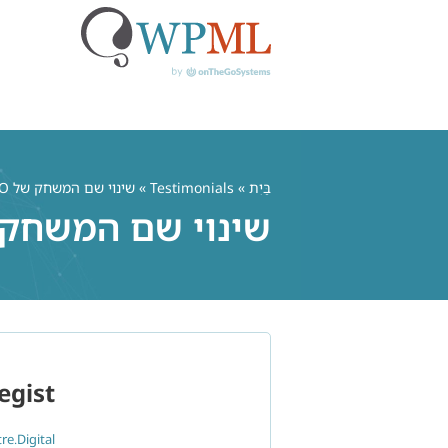
לג
תוכן
בַּיִת
»
Testimonials
» שינוי שם המשחק של SEO עבור אתריWordPress רב-לשוניים
שינוי שם המשחק של SEO עבור אתריWordPress 
egist
tre.Digital