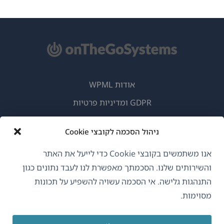
אודות WPML
GDPR ומדיניות פרטיות
(נפתח
הצטרף לצוות שלנו
ניהול הסכמה לקובצי Cookie
בחלון
(נפתח
(נפתח
(נפתח
חדש)
בחלון
בחלון
בחלון
אנו משתמשים בקובצי Cookie כדי לייעל את האתר
חדש)
חדש)
חדש)
והשירותים שלנו. הסכמתך מאפשרת לנו לעבד נתונים כגון
עברית
התנהגות גלישה. אי הסכמה עשויה להשפיע על תכונות
מסוימות.
(נפתח
OnTheGoSystems Limited
© 2026
בחלון