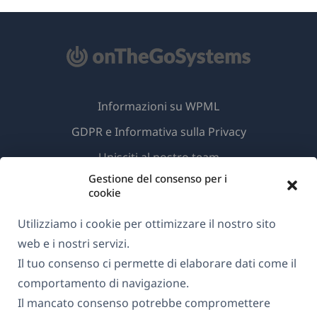
Informazioni su WPML
GDPR e Informativa sulla Privacy
(si
Unisciti al nostro team
apre
Gestione del consenso per i
(si
(si
(si
cookie
in
apre
apre
apre
una
in
in
in
Utilizziamo i cookie per ottimizzare il nostro sito
Italiano
nuova
una
una
una
web e i nostri servizi.
finestra)
nuova
nuova
nuova
Il tuo consenso ci permette di elaborare dati come il
(si
© 2026
OnTheGoSystems Limited
finestra)
finestra)
finestra)
comportamento di navigazione.
apre
Il mancato consenso potrebbe compromettere
in