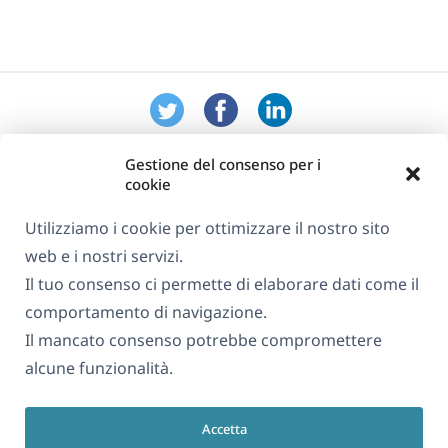
Gestione del consenso per i
cookie
Utilizziamo i cookie per ottimizzare il nostro sito
web e i nostri servizi.
Informazioni su WPML
Il tuo consenso ci permette di elaborare dati come il
GDPR e Informativa sulla Privacy
comportamento di navigazione.
Il mancato consenso potrebbe compromettere
(si
Unisciti al nostro team
alcune funzionalità.
apre
(si
(si
(si
in
apre
apre
apre
una
Accetta
in
in
in