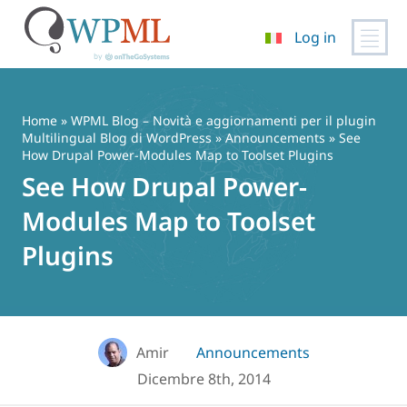
Log in
Vai
al
contenuto
Home
»
WPML Blog – Novità e aggiornamenti per il plugin
Multilingual Blog di WordPress
»
Announcements
» See
How Drupal Power-Modules Map to Toolset Plugins
See How Drupal Power-
Modules Map to Toolset
Plugins
Amir
Announcements
Dicembre 8th, 2014