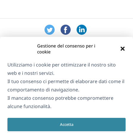
Gestione del consenso per i
cookie
Utilizziamo i cookie per ottimizzare il nostro sito
web e i nostri servizi.
Informazioni su WPML
Il tuo consenso ci permette di elaborare dati come il
GDPR e Informativa sulla Privacy
comportamento di navigazione.
Il mancato consenso potrebbe compromettere
(si
Unisciti al nostro team
alcune funzionalità.
apre
(si
(si
(si
in
apre
apre
apre
una
Accetta
in
in
in
Italiano
nuova
una
una
una