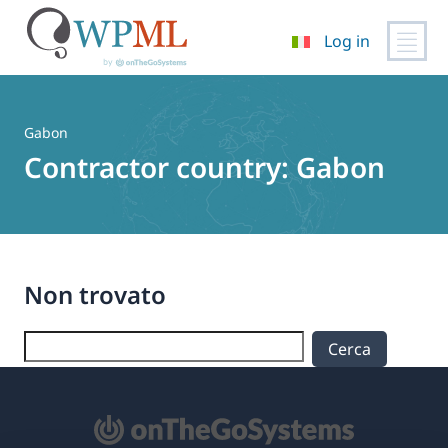
Log in
Vai
al
contenuto
Gabon
Contractor country:
Gabon
Non trovato