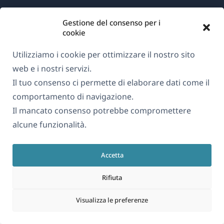
Gestione del consenso per i
Informazioni su WPML
cookie
GDPR e Informativa sulla Privacy
Utilizziamo i cookie per ottimizzare il nostro sito
(si
Unisciti al nostro team
web e i nostri servizi.
apre
(si
(si
(si
Il tuo consenso ci permette di elaborare dati come il
in
apre
apre
apre
comportamento di navigazione.
una
in
in
in
Il mancato consenso potrebbe compromettere
Italiano
nuova
una
una
una
alcune funzionalità.
finestra)
nuova
nuova
nuova
(si
© 2026
OnTheGoSystems Limited
finestra)
finestra)
finestra)
Accetta
apre
in
Rifiuta
una
nuova
Visualizza le preferenze
finestra)