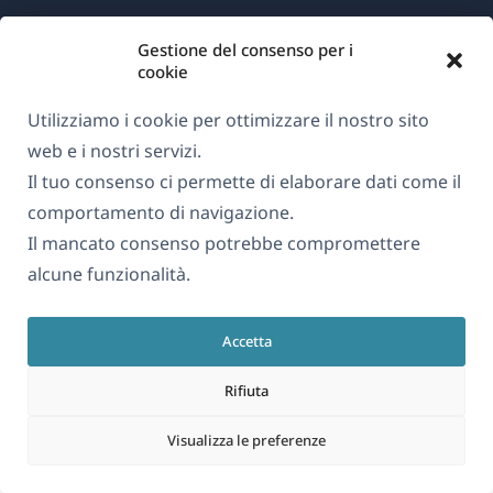
Gestione del consenso per i
Informazioni su WPML
cookie
GDPR e Informativa sulla Privacy
Utilizziamo i cookie per ottimizzare il nostro sito
(si
Unisciti al nostro team
web e i nostri servizi.
apre
(si
(si
(si
Il tuo consenso ci permette di elaborare dati come il
in
apre
apre
apre
comportamento di navigazione.
una
in
in
in
Il mancato consenso potrebbe compromettere
Italiano
nuova
una
una
una
alcune funzionalità.
finestra)
nuova
nuova
nuova
(si
© 2026
OnTheGoSystems Limited
finestra)
finestra)
finestra)
Accetta
apre
in
Rifiuta
una
nuova
Visualizza le preferenze
finestra)