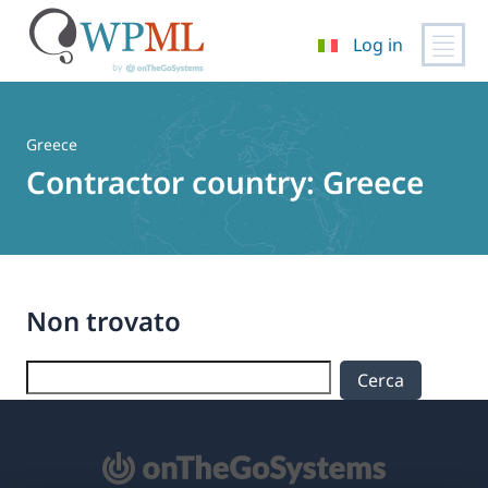
Log in
Vai
al
contenuto
Greece
Contractor country:
Greece
Non trovato