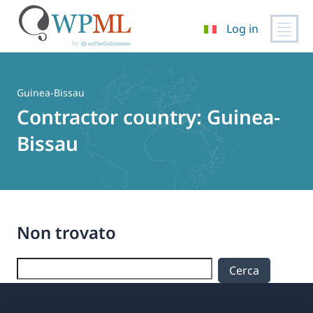
Log in
Vai
al
contenuto
Guinea-Bissau
Contractor country:
Guinea-
Bissau
Non trovato