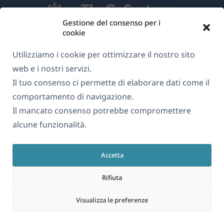
Gestione del consenso per i
cookie
Informazioni su WPML
Utilizziamo i cookie per ottimizzare il nostro sito
GDPR e Informativa sulla Privacy
web e i nostri servizi.
(si
Unisciti al nostro team
Il tuo consenso ci permette di elaborare dati come il
apre
comportamento di navigazione.
(si
(si
(si
in
Il mancato consenso potrebbe compromettere
apre
apre
apre
una
alcune funzionalità.
in
in
in
Italiano
nuova
una
una
una
finestra)
nuova
nuova
nuova
Accetta
(si
© 2026
OnTheGoSystems Limited
finestra)
finestra)
finestra)
apre
Rifiuta
in
Visualizza le preferenze
una
nuova