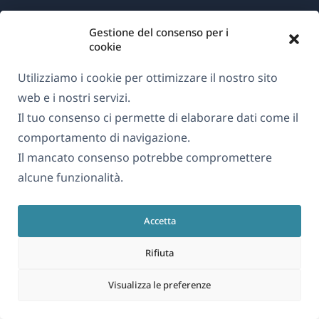
Gestione del consenso per i
Informazioni su WPML
cookie
GDPR e Informativa sulla Privacy
Utilizziamo i cookie per ottimizzare il nostro sito
(si
Unisciti al nostro team
web e i nostri servizi.
apre
(si
(si
(si
Il tuo consenso ci permette di elaborare dati come il
in
apre
apre
apre
comportamento di navigazione.
una
in
in
in
Il mancato consenso potrebbe compromettere
Italiano
nuova
una
una
una
alcune funzionalità.
finestra)
nuova
nuova
nuova
(si
© 2026
OnTheGoSystems Limited
finestra)
finestra)
finestra)
Accetta
apre
in
Rifiuta
una
nuova
Visualizza le preferenze
finestra)