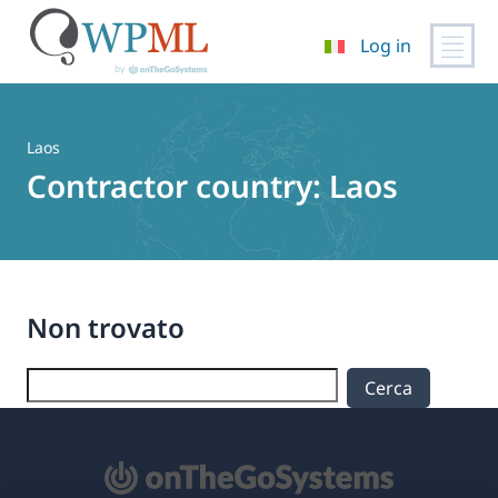
Log in
Vai
al
contenuto
Laos
Contractor country:
Laos
Non trovato