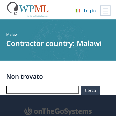
Log in
Vai
al
contenuto
Malawi
Contractor country:
Malawi
Non trovato