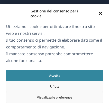
Gestione del consenso per i
Informazioni su WPML
cookie
GDPR e Informativa sulla Privacy
Utilizziamo i cookie per ottimizzare il nostro sito
(si
Unisciti al nostro team
web e i nostri servizi.
apre
(si
(si
(si
Il tuo consenso ci permette di elaborare dati come il
in
apre
apre
apre
comportamento di navigazione.
una
in
in
in
Il mancato consenso potrebbe compromettere
Italiano
nuova
una
una
una
alcune funzionalità.
finestra)
nuova
nuova
nuova
(si
© 2026
OnTheGoSystems Limited
finestra)
finestra)
finestra)
Accetta
apre
in
Rifiuta
una
nuova
Visualizza le preferenze
finestra)