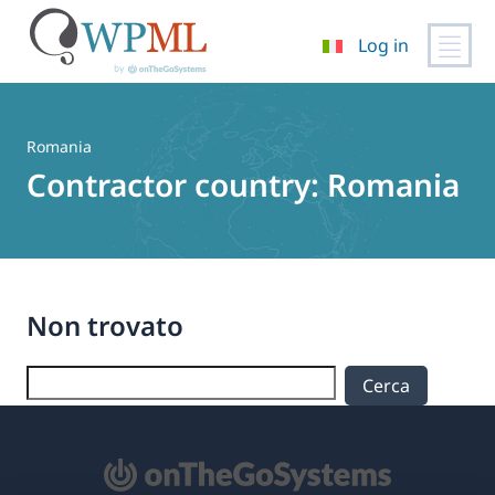
Log in
Vai
al
contenuto
Romania
Contractor country:
Romania
Non trovato