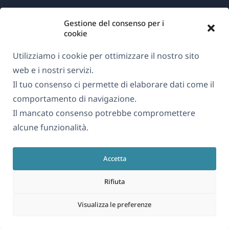
Gestione del consenso per i
Informazioni su WPML
cookie
GDPR e Informativa sulla Privacy
Utilizziamo i cookie per ottimizzare il nostro sito
(si
Unisciti al nostro team
web e i nostri servizi.
apre
(si
(si
(si
Il tuo consenso ci permette di elaborare dati come il
in
apre
apre
apre
comportamento di navigazione.
una
in
in
in
Il mancato consenso potrebbe compromettere
Italiano
nuova
una
una
una
alcune funzionalità.
finestra)
nuova
nuova
nuova
(si
© 2026
OnTheGoSystems Limited
finestra)
finestra)
finestra)
Accetta
apre
in
Rifiuta
una
nuova
Visualizza le preferenze
finestra)