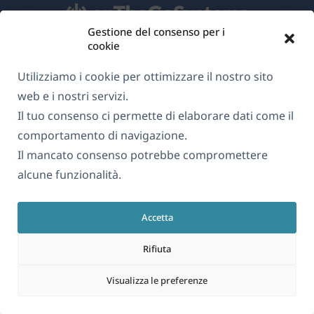
Gestione del consenso per i
cookie
Informazioni su WPML
Utilizziamo i cookie per ottimizzare il nostro sito
GDPR e Informativa sulla Privacy
web e i nostri servizi.
(si
Unisciti al nostro team
Il tuo consenso ci permette di elaborare dati come il
apre
comportamento di navigazione.
(si
(si
(si
in
Il mancato consenso potrebbe compromettere
apre
apre
apre
una
alcune funzionalità.
in
in
in
Italiano
nuova
una
una
una
finestra)
nuova
nuova
nuova
Accetta
(si
© 2026
OnTheGoSystems Limited
finestra)
finestra)
finestra)
apre
Rifiuta
in
Visualizza le preferenze
una
nuova