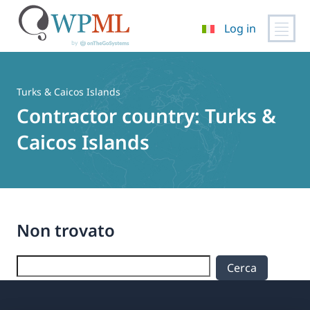
Log in
Vai
al
contenuto
Turks & Caicos Islands
Contractor country:
Turks &
Caicos Islands
Non trovato