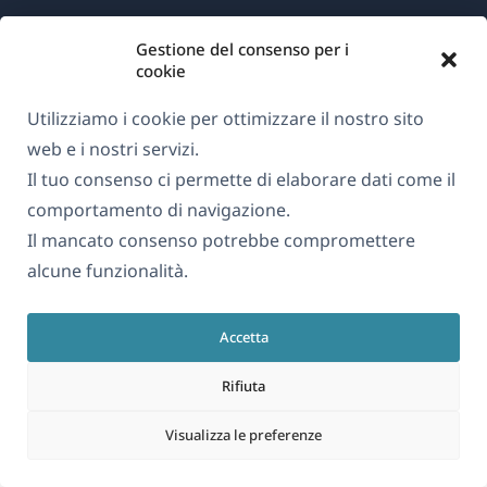
Gestione del consenso per i
Informazioni su WPML
cookie
GDPR e Informativa sulla Privacy
Utilizziamo i cookie per ottimizzare il nostro sito
(si
Unisciti al nostro team
web e i nostri servizi.
apre
(si
(si
(si
Il tuo consenso ci permette di elaborare dati come il
in
apre
apre
apre
comportamento di navigazione.
una
in
in
in
Il mancato consenso potrebbe compromettere
Italiano
nuova
una
una
una
alcune funzionalità.
finestra)
nuova
nuova
nuova
(si
© 2026
OnTheGoSystems Limited
finestra)
finestra)
finestra)
Accetta
apre
in
Rifiuta
una
nuova
Visualizza le preferenze
finestra)