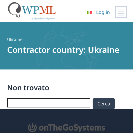
Log in
Vai
al
contenuto
Ukraine
Contractor country:
Ukraine
Non trovato