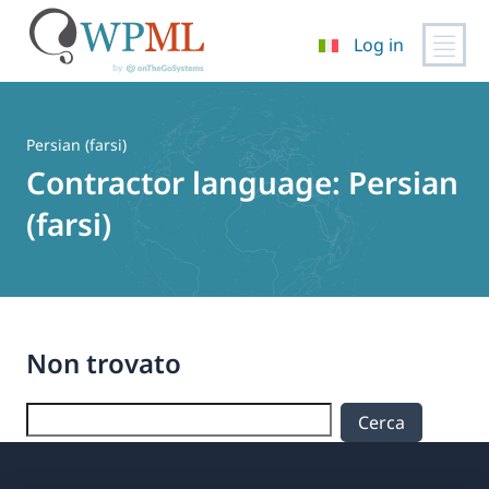
Log in
Vai
al
contenuto
Persian (farsi)
Contractor language:
Persian
(farsi)
Non trovato