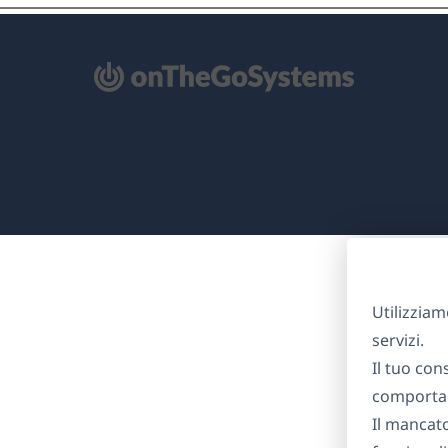
re
na
ova
nestra)
Utilizziam
servizi.
Il tuo con
comportam
Il mancat