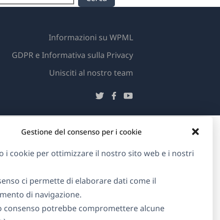
Informazioni su WPML
GDPR e Informativa sulla Privacy
(si
Unisciti al nostro team
apre
(si
(si
(si
in
apre
apre
apre
una
in
in
in
nuova
Gestione del consenso per i cookie
una
una
una
finestra)
nuova
nuova
nuova
o i cookie per ottimizzare il nostro sito web e i nostri
finestra)
finestra)
finestra)
senso ci permette di elaborare dati come il
ento di navigazione.
o consenso potrebbe compromettere alcune