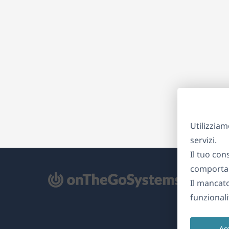
Utilizziam
servizi.
Il tuo con
comportam
Il mancat
re
funzionali
na
Ac