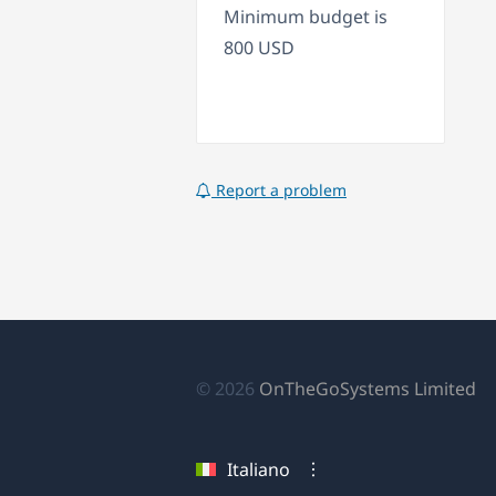
Minimum budget is
800 USD
Report a problem
(si
© 2026
OnTheGoSystems Limited
ap
in
Italiano
u