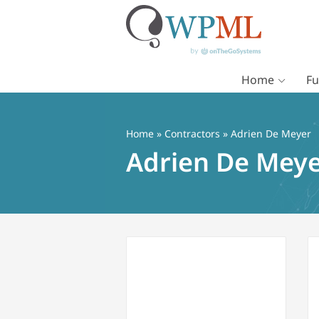
Home
Fu
Vai
al
contenuto
Home
»
Contractors
» Adrien De Meyer
Adrien De Mey