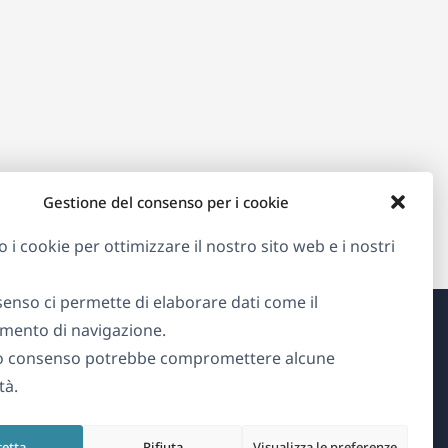
Gestione del consenso per i cookie
o i cookie per ottimizzare il nostro sito web e i nostri
senso ci permette di elaborare dati come il
ento di navigazione.
Informazioni su WPML
o consenso potrebbe compromettere alcune
tà.
GDPR e Informativa sulla Privacy
(si
Unisciti al nostro team
cetta
Rifiuta
Visualizza le preferenze