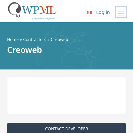
Log in
Vai
al
contenuto
Home
»
Contractors
» Creoweb
Creoweb
CONTACT DEVELOPER