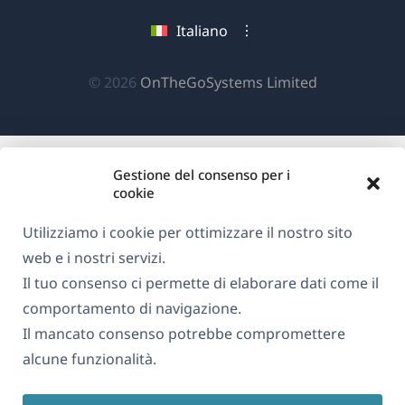
una
in
in
in
Italiano
nuova
una
una
una
finestra)
nuova
nuova
nuova
(si
© 2026
OnTheGoSystems Limited
finestra)
finestra)
finestra)
apre
in
una
Gestione del consenso per i
nuova
cookie
finestra)
Utilizziamo i cookie per ottimizzare il nostro sito
web e i nostri servizi.
Il tuo consenso ci permette di elaborare dati come il
comportamento di navigazione.
Il mancato consenso potrebbe compromettere
alcune funzionalità.