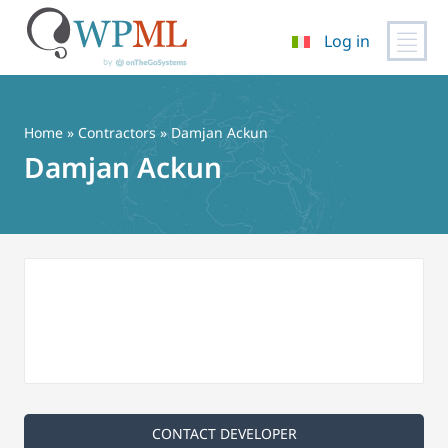
Log in
Vai
al
contenuto
Home
»
Contractors
» Damjan Ackun
Damjan Ackun
CONTACT DEVELOPER