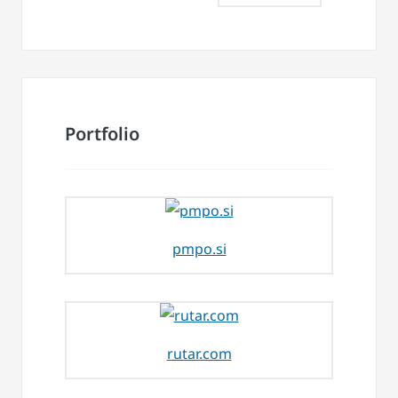
Portfolio
pmpo.si
rutar.com