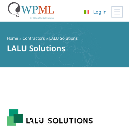
Log in
Vai
al
contenuto
Home
»
Contractors
» LALU Solutions
LALU Solutions