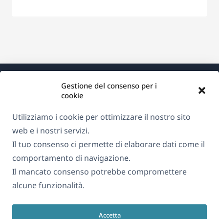
Gestione del consenso per i
cookie
Utilizziamo i cookie per ottimizzare il nostro sito
Informazioni su WPML
web e i nostri servizi.
Il tuo consenso ci permette di elaborare dati come il
GDPR e Informativa sulla Privacy
comportamento di navigazione.
(si
Unisciti al nostro team
Il mancato consenso potrebbe compromettere
apre
(si
(si
(si
alcune funzionalità.
in
apre
apre
apre
una
in
in
in
Accetta
Italiano
nuova