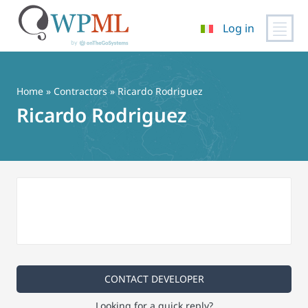
Log in
Vai
al
contenuto
Home
»
Contractors
» Ricardo Rodriguez
Ricardo Rodriguez
CONTACT DEVELOPER
Looking for a quick reply?