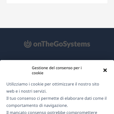
Informazioni su WPML
Gestione del consenso per i
GDPR e Informativa sulla Privacy
cookie
(si
Unisciti al nostro team
Utilizziamo i cookie per ottimizzare il nostro sito
apre
(si
(si
(si
web e i nostri servizi.
in
apre
apre
apre
Il tuo consenso ci permette di elaborare dati come il
una
in
in
in
comportamento di navigazione.
Italiano
nuova
una
una
una
Il mancato consenso potrebbe compromettere