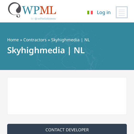
Log in
Vai
al
contenuto
Home
»
Contractors
» Skyhighmedia | NL
Skyhighmedia | NL
CONTACT DEVELOPER