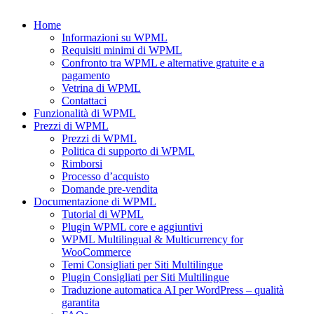
Home
Informazioni su WPML
Requisiti minimi di WPML
Confronto tra WPML e alternative gratuite e a
pagamento
Vetrina di WPML
Contattaci
Funzionalità di WPML
Prezzi di WPML
Prezzi di WPML
Politica di supporto di WPML
Rimborsi
Processo d’acquisto
Domande pre-vendita
Documentazione di WPML
Tutorial di WPML
Plugin WPML core e aggiuntivi
WPML Multilingual & Multicurrency for
WooCommerce
Temi Consigliati per Siti Multilingue
Plugin Consigliati per Siti Multilingue
Traduzione automatica AI per WordPress – qualità
garantita