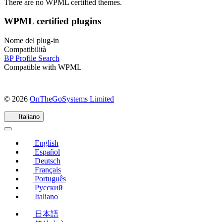
There are no WPML certified themes.
WPML certified plugins
Nome del plug-in
Compatibilità
BP Profile Search
Compatible with WPML
(si
© 2026
OnTheGoSystems Limited
apre
in
Italiano
una
nuova
English
finestra)
Español
Deutsch
Français
Português
Русский
Italiano
日本語