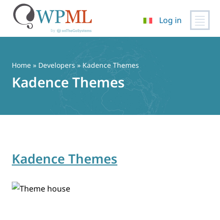
Log in
Vai
al
contenuto
Home
» Developers » Kadence Themes
Kadence Themes
Kadence Themes