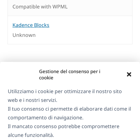
Compatible with WPML
Kadence Blocks
Unknown
Gestione del consenso per i
cookie
Utilizziamo i cookie per ottimizzare il nostro sito
web e i nostri servizi.
Informazioni su WPML
Il tuo consenso ci permette di elaborare dati come il
GDPR e Informativa sulla Privacy
comportamento di navigazione.
Il mancato consenso potrebbe compromettere
(si
Unisciti al nostro team
alcune funzionalità.
apre
(si
(si
(si