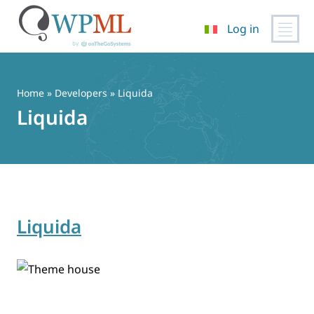
Log in
Vai
al
contenuto
Home
» Developers » Liquida
Liquida
Liquida