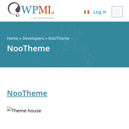
Log in
Vai
al
contenuto
Home
» Developers » NooTheme
NooTheme
NooTheme