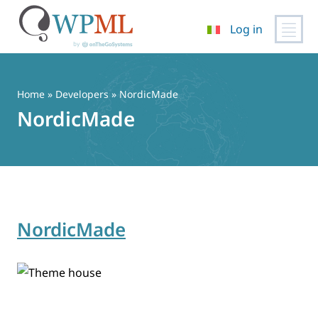
Log in
Vai
al
contenuto
Home
» Developers » NordicMade
NordicMade
NordicMade