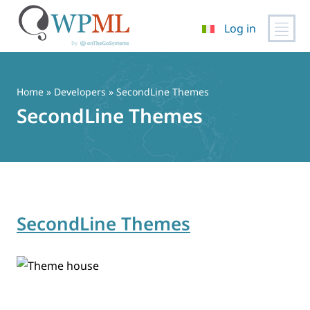
Log in
Vai
al
contenuto
Home
» Developers » SecondLine Themes
SecondLine Themes
SecondLine Themes