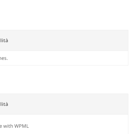
lità
mes.
lità
e with WPML