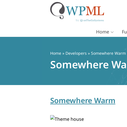
Home
Fu
Vai
al
contenuto
Home
» Developers » Somewhere Warm
Somewhere W
Somewhere Warm