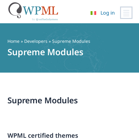
Log in
Vai
al
contenuto
Home
» Developers » Supreme Modules
Supreme Modules
Supreme Modules
WPML certified themes