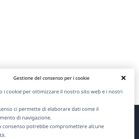
Gestione del consenso per i cookie
o i cookie per ottimizzare il nostro sito web e i nostri
senso ci permette di elaborare dati come il
ento di navigazione.
Informazioni su WPML
o consenso potrebbe compromettere alcune
tà.
GDPR e Informativa sulla Privacy