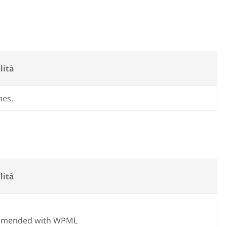
lità
mes.
lità
mmended with WPML