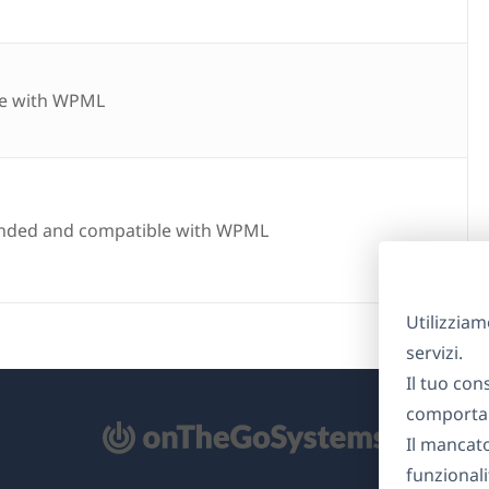
e with WPML
ded and compatible with WPML
Utilizziam
servizi.
Il tuo con
comportam
Il mancat
re
funzionali