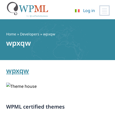
Log in
Vai
al
contenuto
Home
» Developers » wpxqw
wpxqw
wpxqw
WPML certified themes