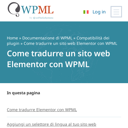
Log in
Vai
al
contenuto
Home
»
Documentazione di WPML
»
Compatibilità dei
plugin
» Come tradurre un sito web Elementor con WPML
Come tradurre un sito web
Elementor con WPML
In questa pagina
Come tradurre Elementor con WPML
Aggiungi un selettore di lingua al tuo sito web