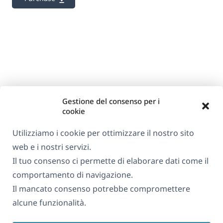
Gestione del consenso per i
cookie
Utilizziamo i cookie per ottimizzare il nostro sito
web e i nostri servizi.
Informazioni su WPML
Il tuo consenso ci permette di elaborare dati come il
GDPR e Informativa sulla Privacy
comportamento di navigazione.
Il mancato consenso potrebbe compromettere
(si
Unisciti al nostro team
alcune funzionalità.
apre
(si
(si
(si
in
apre
apre
apre