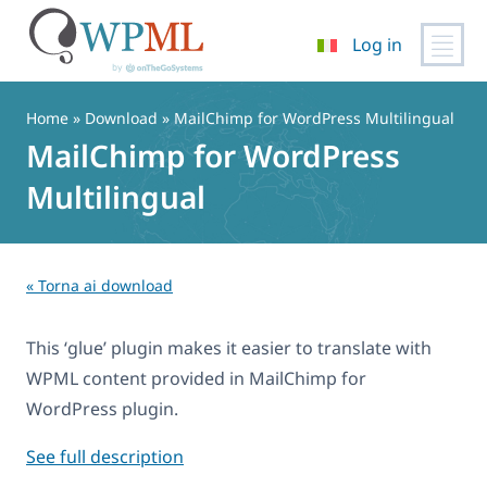
Log in
Vai
al
Home
» Download » MailChimp for WordPress Multilingual
contenuto
MailChimp for WordPress
Multilingual
« Torna ai download
This ‘glue’ plugin makes it easier to translate with
WPML content provided in MailChimp for
WordPress plugin.
See full description