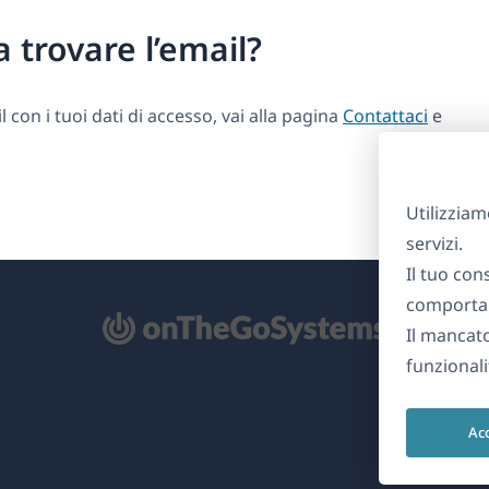
 trovare l’email?
l con i tuoi dati di accesso, vai alla pagina
Contattaci
e
Utilizziam
servizi.
Il tuo con
comportam
Il mancat
re
funzionali
na
Ac
ova
nestra)