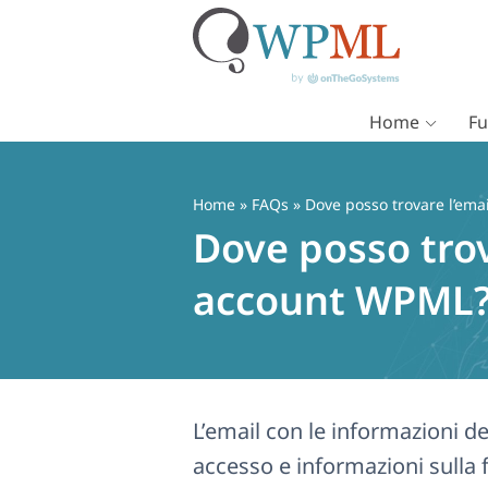
Home
Fu
Vai
al
contenuto
Home
»
FAQs
» Dove posso trovare l’ema
Dove posso trov
account WPML
L’email con le informazioni del
accesso e informazioni sulla 