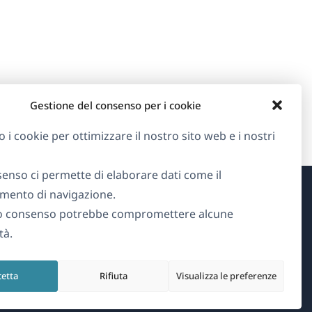
Gestione del consenso per i cookie
o i cookie per ottimizzare il nostro sito web e i nostri
senso ci permette di elaborare dati come il
ento di navigazione.
Informazioni su WPML
o consenso potrebbe compromettere alcune
tà.
GDPR e Informativa sulla Privacy
(si
Unisciti al nostro team
cetta
Rifiuta
Visualizza le preferenze
apre
(si
(si
(si
in
apre
apre
apre