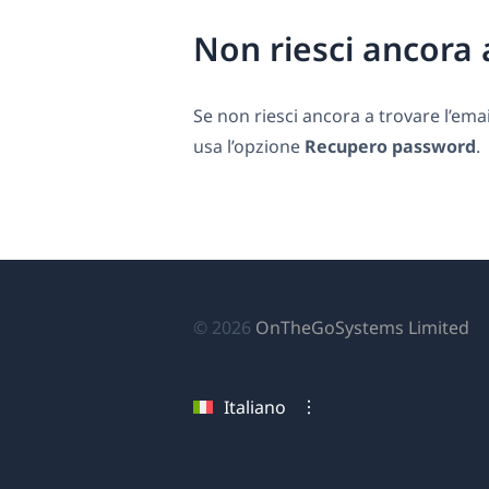
Non riesci ancora a
Se non riesci ancora a trovare l’emai
usa l’opzione
Recupero password
.
(si
© 2026
OnTheGoSystems Limited
ap
in
Italiano
u
nu
fi