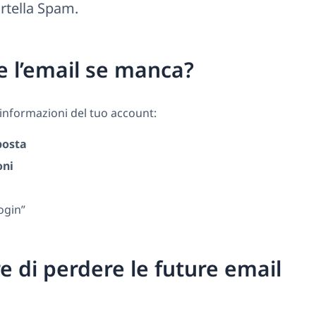
artella Spam.
e l’email se manca?
 informazioni del tuo account:
posta
oni
ogin”
 di perdere le future email