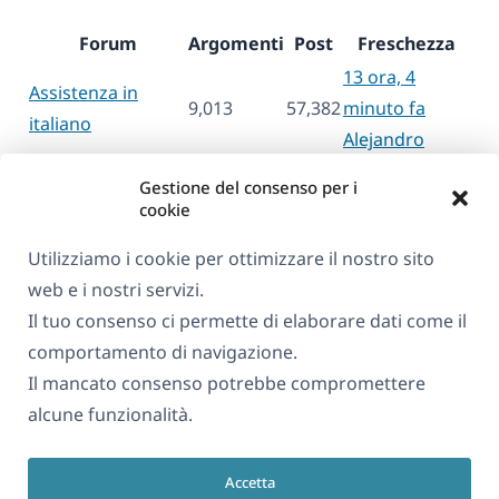
Forum
Argomenti
Post
Freschezza
13 ora, 4
Assistenza in
9,013
57,382
minuto fa
italiano
Alejandro
Gestione del consenso per i
cookie
Utilizziamo i cookie per ottimizzare il nostro sito
web e i nostri servizi.
Informazioni su WPML
Il tuo consenso ci permette di elaborare dati come il
GDPR e Informativa sulla Privacy
comportamento di navigazione.
Il mancato consenso potrebbe compromettere
(si
Unisciti al nostro team
alcune funzionalità.
apre
(si
(si
(si
in
apre
apre
apre
una
Accetta
in
in
in