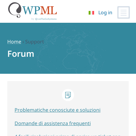
Log in
Vai
al
contenuto
Home
›
Support
Forum
Problematiche conosciute e soluzioni
Domande di assistenza frequenti