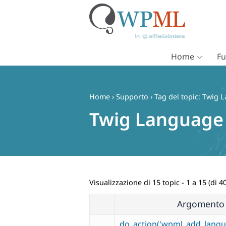
Home
Fu
Vai
al
contenuto
Home
›
Supporto
›
Tag del topic: Twig 
Twig Language
Visualizzazione di 15 topic - 1 a 15 (di 40
Argomento
do_action('wpml_add_langua