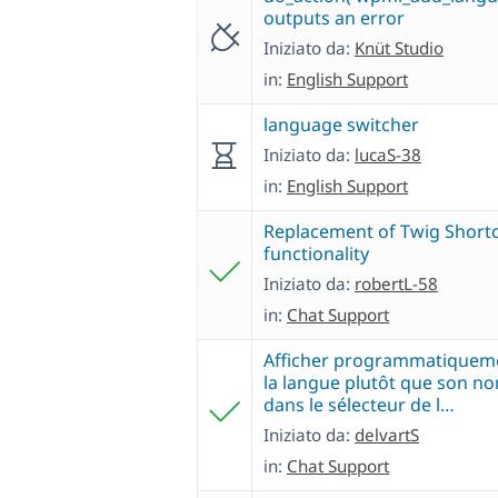
outputs an error
Iniziato da:
Knüt Studio
in:
English Support
language switcher
Iniziato da:
lucaS-38
in:
English Support
Replacement of Twig Short
functionality
Iniziato da:
robertL-58
in:
Chat Support
Afficher programmatiqueme
la langue plutôt que son n
dans le sélecteur de l…
Iniziato da:
delvartS
in:
Chat Support