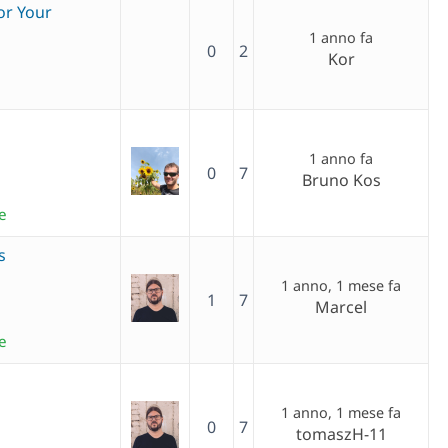
or Your
1 anno fa
0
2
Kor
1 anno fa
0
7
Bruno Kos
e
s
1 anno, 1 mese fa
1
7
Marcel
e
1 anno, 1 mese fa
0
7
tomaszH-11