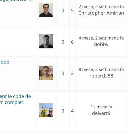
2 mese, 2 settimana fa
0
5
Christopher Amirian
4 mese, 2 settimana fa
0
6
Bobby
code
8 mese, 2 settimana fa
0
2
robertL-58
nt le code de
om complet
11 mese fa
0
4
delvartS