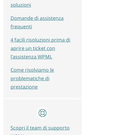
soluzioni
Domande di assistenza
frequenti
4 facili risoluzioni prima di
aprire un ticket con
l'assistenza WPML
Come risolviamo le
problematiche di
prestazione
Scopri il team di supporto