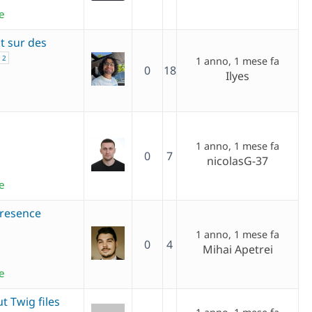
e
t sur des
2
1 anno, 1 mese fa
0
18
Ilyes
1 anno, 1 mese fa
0
7
nicolasG-37
e
Presence
1 anno, 1 mese fa
0
4
Mihai Apetrei
e
t Twig files