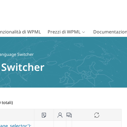
nzionalità di WPML
Prezzi di WPML
Documentazion
Language Switcher
 Switcher
 totali)
ge_selector');