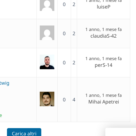
1 anno, 1 mese fa
0
2
luiseP
1 anno, 1 mese fa
0
2
claudiaS-42
1 anno, 1 mese fa
0
2
perS-14
 twig
1 anno, 1 mese fa
0
4
Mihai Apetrei
e
Carica altri