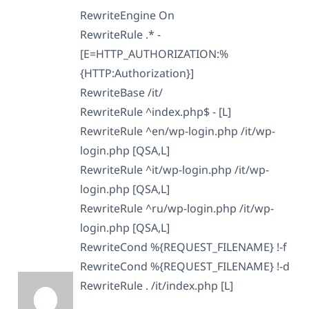
RewriteEngine On
RewriteRule .* -
[E=HTTP_AUTHORIZATION:%
{HTTP:Authorization}]
RewriteBase /it/
RewriteRule ^index.php$ - [L]
RewriteRule ^en/wp-login.php /it/wp-
login.php [QSA,L]
RewriteRule ^it/wp-login.php /it/wp-
login.php [QSA,L]
RewriteRule ^ru/wp-login.php /it/wp-
login.php [QSA,L]
RewriteCond %{REQUEST_FILENAME} !-f
RewriteCond %{REQUEST_FILENAME} !-d
RewriteRule . /it/index.php [L]