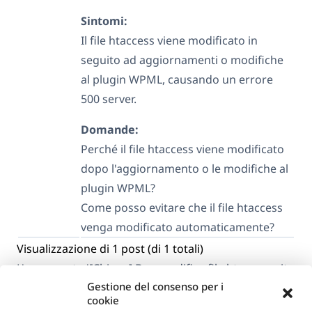
Sintomi:
Il file htaccess viene modificato in
seguito ad aggiornamenti o modifiche
al plugin WPML, causando un errore
500 server.
Domande:
Perché il file htaccess viene modificato
dopo l'aggiornamento o le modifiche al
plugin WPML?
Come posso evitare che il file htaccess
venga modificato automaticamente?
Visualizzazione di 1 post (di 1 totali)
L'argomento '[Chiuso] Bug modifica file htaccess sito
Gestione del consenso per i
web in seguito a modifiche o aggiornamenti plug-in
cookie
WPML' è chiuso a nuove risposte.