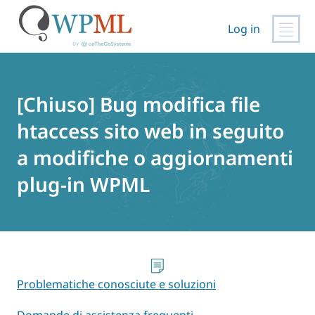
Log in
Vai
al
contenuto
[Chiuso] Bug modifica file
htaccess sito web in seguito
a modifiche o aggiornamenti
plug-in WPML
Problematiche conosciute e soluzioni
Domande di assistenza frequenti