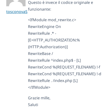
Questo è invece il codice originale e
funzionante:
tosconovaS
<IfModule mod_rewrite.c>
RewriteEngine On
RewriteRule .* -
[E=HTTP_AUTHORIZATION:%
{HTTP:Authorization}]
RewriteBase /
RewriteRule ^index.php$ - [L]
RewriteCond %{REQUEST_FILENAME} !-f
RewriteCond %{REQUEST_FILENAME} !-d
RewriteRule . /index.php [L]
</IfModule>
Grazie mille,
Saluti