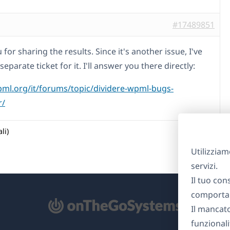
#17489851
for sharing the results. Since it's another issue, I've
separate ticket for it. I'll answer you there directly:
pml.org/it/forums/topic/dividere-wpml-bugs-
r/
li)
Utilizziam
servizi.
Il tuo con
comportam
Il mancat
re
funzionali