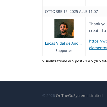
OTTOBRE 16, 2025 ALLE 11:07
Thank you 
created a 
https://w
Lucas Vidal de Andrade
elemento
Supporter
Visualizzazione di 5 post - 1 a 5 (di 5 tota
(si
© 2026
OnTheGoSystems Limited
ap