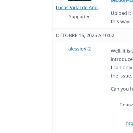
section=
Lucas Vidal de Andrade
Upload it
Supporter
this way.
OTTOBRE 16, 2025 A 10:02
alessioV-2
Well, it i
introduce
I can onl
the issue.
Can you h
I nuov
htt