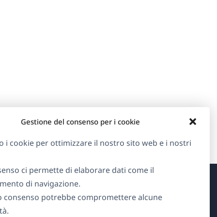
Gestione del consenso per i cookie
o i cookie per ottimizzare il nostro sito web e i nostri
senso ci permette di elaborare dati come il
ento di navigazione.
Informazioni su WPML
o consenso potrebbe compromettere alcune
tà.
GDPR e Informativa sulla Privacy