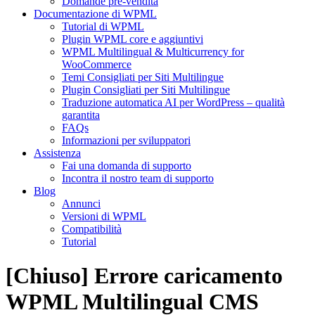
Domande pre-vendita
Documentazione di WPML
Tutorial di WPML
Plugin WPML core e aggiuntivi
WPML Multilingual & Multicurrency for
WooCommerce
Temi Consigliati per Siti Multilingue
Plugin Consigliati per Siti Multilingue
Traduzione automatica AI per WordPress – qualità
garantita
FAQs
Informazioni per sviluppatori
Assistenza
Fai una domanda di supporto
Incontra il nostro team di supporto
Blog
Annunci
Versioni di WPML
Compatibilità
Tutorial
[Chiuso] Errore caricamento
WPML Multilingual CMS