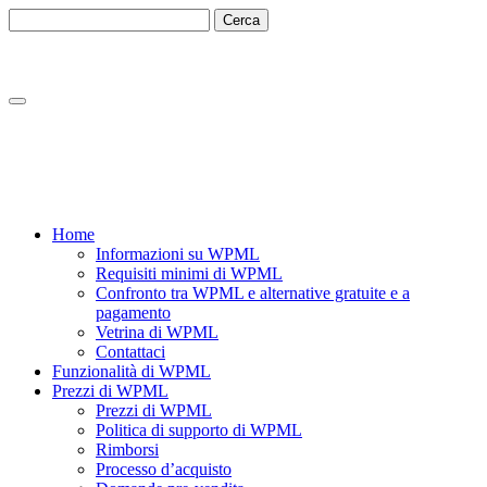
Vai
Vai
al
alla
contenuto
barra
laterale
Home
Informazioni su WPML
Requisiti minimi di WPML
Confronto tra WPML e alternative gratuite e a
pagamento
Vetrina di WPML
Contattaci
Funzionalità di WPML
Prezzi di WPML
Prezzi di WPML
Politica di supporto di WPML
Rimborsi
Processo d’acquisto