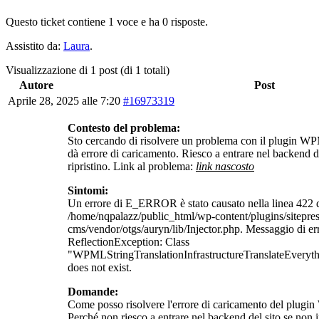
Questo ticket contiene 1 voce e ha 0 risposte.
Assistito da:
Laura
.
Visualizzazione di 1 post (di 1 totali)
Autore
Post
Aprile 28, 2025 alle 7:20
#16973319
Contesto del problema:
Sto cercando di risolvere un problema con il plugin 
dà errore di caricamento. Riesco a entrare nel backend de
ripristino. Link al problema:
link nascosto
Sintomi:
Un errore di E_ERROR è stato causato nella linea 422 d
/home/nqpalazz/public_html/wp-content/plugins/sitepres
cms/vendor/otgs/auryn/lib/Injector.php. Messaggio di e
ReflectionException: Class
"WPMLStringTranslationInfrastructureTranslateEveryth
does not exist.
Domande:
Come posso risolvere l'errore di caricamento del plu
Perché non riesco a entrare nel backend del sito se non i