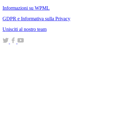
nuova
Informazioni su WPML
finestra)
GDPR e Informativa sulla Privacy
(si
Unisciti al nostro team
apre
(si
(si
(si
in
apre
apre
apre
una
in
in
in
nuova
una
una
una
finestra)
nuova
nuova
nuova
finestra)
finestra)
finestra)