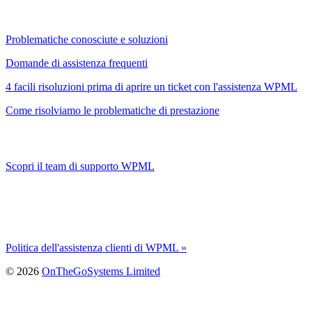
Problematiche conosciute e soluzioni
Domande di assistenza frequenti
4 facili risoluzioni prima di aprire un ticket con l'assistenza WPML
Come risolviamo le problematiche di prestazione
Scopri il team di supporto WPML
Politica dell'assistenza clienti di WPML »
(si
© 2026
OnTheGoSystems Limited
apre
in
una