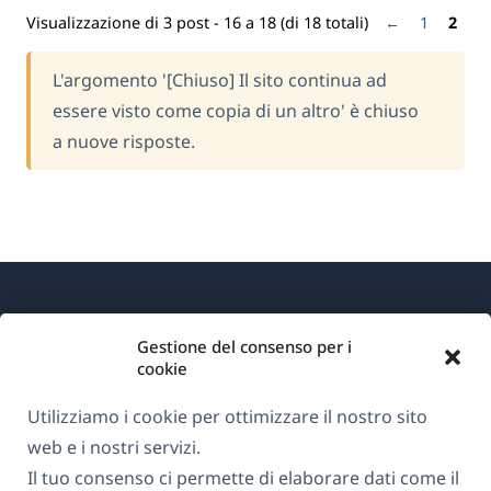
Visualizzazione di 3 post - 16 a 18 (di 18 totali)
←
1
2
L'argomento '[Chiuso] Il sito continua ad
essere visto come copia di un altro' è chiuso
a nuove risposte.
Gestione del consenso per i
cookie
Informazioni su WPML
Utilizziamo i cookie per ottimizzare il nostro sito
web e i nostri servizi.
GDPR e Informativa sulla Privacy
Il tuo consenso ci permette di elaborare dati come il
(si
Unisciti al nostro team