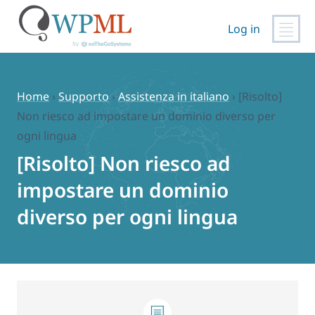
Log in
Vai
al
contenuto
Home
›
Supporto
›
Assistenza in italiano
›
[Risolto]
Non riesco ad impostare un dominio diverso per
ogni lingua
[Risolto] Non riesco ad
impostare un dominio
diverso per ogni lingua