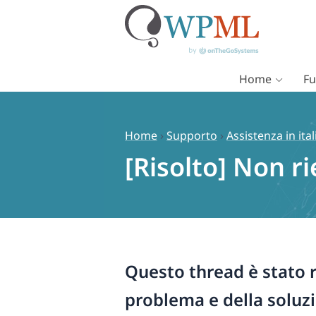
Home
Fu
Vai
al
contenuto
Home
›
Supporto
›
Assistenza in ita
[Risolto] Non r
Questo thread è stato r
problema e della soluz