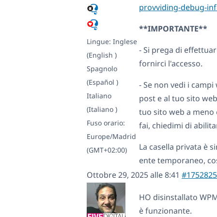
provviding-debug-in
**IMPORTANTE**
Lingue:
Inglese
- Si prega di effettua
(English )
fornirci l'accesso.
Spagnolo
(Español )
- Se non vedi i campi
Italiano
post e al tuo sito we
(Italiano )
tuo sito web a meno 
Fuso orario:
fai, chiedimi di abilita
Europe/Madrid
La casella privata è s
(GMT+02:00)
ente temporaneo, cos
Ottobre 29, 2025 alle 8:41
#1752825
HO disinstallato WPML
è funzionante.