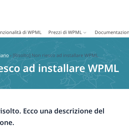
nzionalità di WPML
Prezzi di WPML
Documentazion
liano
›
[Risolto] Non riesco ad installare WPML
iesco ad installare WPML
isolto. Ecco una descrizione del
ione.