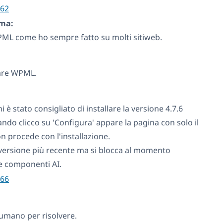
62
ema:
WPML come ho sempre fatto su molti sitiweb.
lare WPML.
i è stato consigliato di installare la versione 4.7.6
ando clicco su 'Configura' appare la pagina con solo il
non procede con l'installazione.
versione più recente ma si blocca al momento
le componenti AI.
66
umano per risolvere.