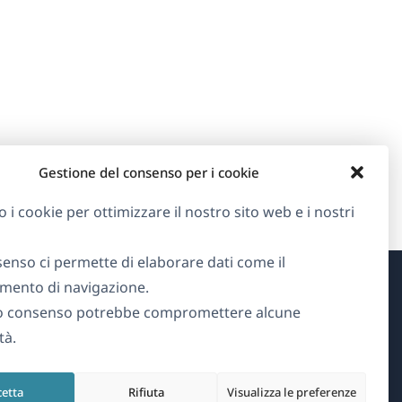
Gestione del consenso per i cookie
o i cookie per ottimizzare il nostro sito web e i nostri
senso ci permette di elaborare dati come il
ento di navigazione.
Informazioni su WPML
o consenso potrebbe compromettere alcune
tà.
GDPR e Informativa sulla Privacy
(si
Unisciti al nostro team
cetta
Rifiuta
Visualizza le preferenze
apre