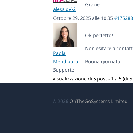
Grazie
alessioV-2
Ottobre 29, 2025 alle 10:35
#175288
Ok perfetto!
Non esitare a contatt
Paola
Mendiburu
Buona giornata!
Supporter
Visualizzazione di 5 post - 1 a 5 (di 5 
(si
© 2026
OnTheGoSystems Limited
ap
in
u