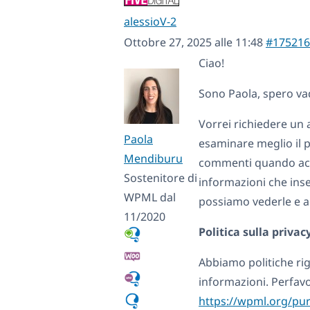
alessioV-2
Ottobre 27, 2025 alle 11:48
#175216
Ciao!
Sono Paola, spero va
Vorrei richiedere un
Paola
esaminare meglio il p
Mendiburu
commenti quando acce
Sostenitore di
informazioni che inser
WPML dal
possiamo vederle e a
11/2020
Politica sulla privac
Abbiamo politiche rig
informazioni. Perfav
https://wpml.org/pur