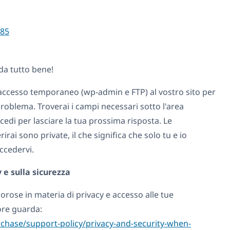
85
da tutto bene!
 accesso temporaneo (wp-admin e FTP) al vostro sito per
roblema. Troverai i campi necessari sotto l'area
di per lasciare la tua prossima risposta. Le
irai sono private, il che significa che solo tu e io
ccedervi.
y e sulla sicurezza
orose in materia di privacy e accesso alle tue
ore guarda:
chase/support-policy/privacy-and-security-when-