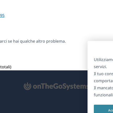
95
arci se hai qualche altro problema.
Utilizziam
servizi.
totali)
Il tuo con
comportam
Il mancat
re
funzionali
na
Ac