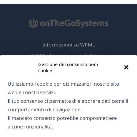
Informazioni su WPML
GDPR e Informativa sulla Privacy
Gestione del consenso per i
(si
Unisciti al nostro team
cookie
apre
(si
(si
(si
in
Utilizziamo i cookie per ottimizzare il nostro sito
apre
apre
apre
una
web e i nostri servizi.
in
in
in
(si
© 2026
OnTheGoSystems Limited
nuova
Il tuo consenso ci permette di elaborare dati come il
una
una
una
apre
finestra)
comportamento di navigazione.
nuova
nuova
nuova
in
finestra)
finestra)
finestra)
Il mancato consenso potrebbe compromettere
una
alcune funzionalità.
nuova