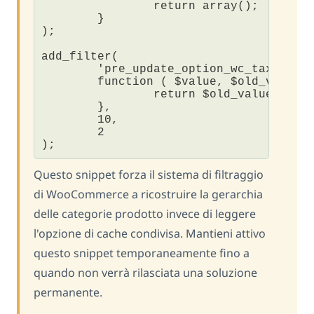
		return array();

	}

);

add_filter(

	'pre_update_option_wc_taxonomy_hierarchy_product_cat',

	function ( $value, $old_value ) {

		return $old_value;

	},

	10,

	2

);
Questo snippet forza il sistema di filtraggio
di WooCommerce a ricostruire la gerarchia
delle categorie prodotto invece di leggere
l'opzione di cache condivisa. Mantieni attivo
questo snippet temporaneamente fino a
quando non verrà rilasciata una soluzione
permanente.