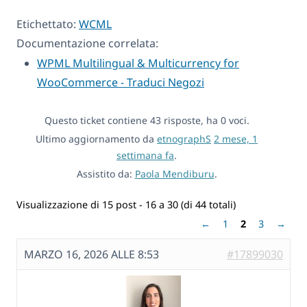
Etichettato:
WCML
Documentazione correlata:
WPML Multilingual & Multicurrency for
WooCommerce - Traduci Negozi
Questo ticket contiene 43 risposte, ha 0 voci.
Ultimo aggiornamento da
etnographS
2 mese, 1
settimana fa
.
Assistito da:
Paola Mendiburu
.
Visualizzazione di 15 post - 16 a 30 (di 44 totali)
←
1
2
3
→
MARZO 16, 2026 ALLE 8:53
#17899030